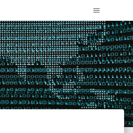
T
O
G
G
L
E
N
A
V
I
G
A
T
I
O
N